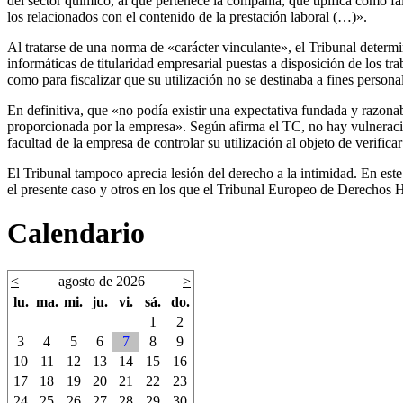
del sector químico, al que pertenece la compañía, que tipifica como falt
los relacionados con el contenido de la prestación laboral (…)».
Al tratarse de una norma de «carácter vinculante», el Tribunal determi
informáticas de titularidad empresarial puestas a disposición de los tr
como para fiscalizar que su utilización no se destinaba a fines persona
En definitiva, que «no podía existir una expectativa fundada y razona
proporcionada por la empresa». Según afirma el TC, no hay vulneración
facultad de la empresa de controlar su utilización al objeto de verific
El Tribunal tampoco aprecia lesión del derecho a la intimidad. En este
el presente caso y otros en los que el Tribunal Europeo de Derechos 
Calendario
<
agosto de 2026
>
lu.
ma.
mi.
ju.
vi.
sá.
do.
1
2
3
4
5
6
7
8
9
10
11
12
13
14
15
16
17
18
19
20
21
22
23
24
25
26
27
28
29
30