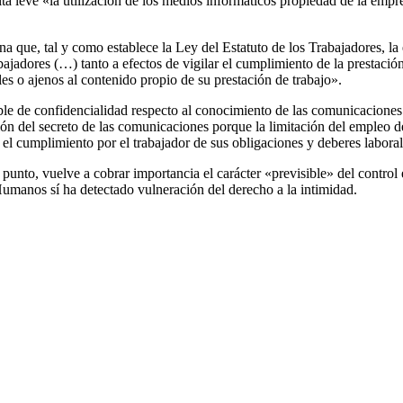
a leve «la utilización de los medios informáticos propiedad de la empresa 
na que, tal y como establece la Ley del Estatuto de los Trabajadores, la
abajadores (…) tanto a efectos de vigilar el cumplimiento de la prestación
les o ajenos al contenido propio de su prestación de trabajo».
ble de confidencialidad respecto al conocimiento de las comunicaciones 
 del secreto de las comunicaciones porque la limitación del empleo del 
ar el cumplimiento por el trabajador de sus obligaciones y deberes labora
 punto, vuelve a cobrar importancia el carácter «previsible» del control 
Humanos sí ha detectado vulneración del derecho a la intimidad.