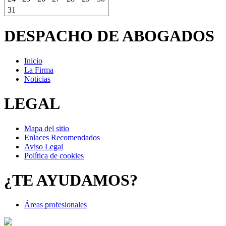
31
DESPACHO DE ABOGADOS
Inicio
La Firma
Noticias
LEGAL
Mapa del sitio
Enlaces Recomendados
Aviso Legal
Política de cookies
¿TE AYUDAMOS?
Áreas profesionales