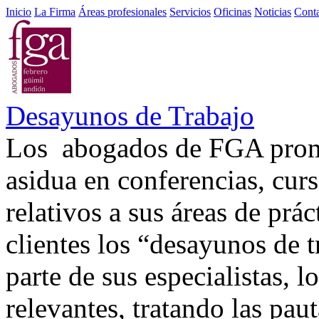
Inicio
La Firma
Áreas profesionales
Servicios
Oficinas
Noticias
Cont
Desayunos de Trabajo
Los abogados de FGA promu
asidua en conferencias, curs
relativos a sus áreas de prá
clientes los “desayunos de 
parte de sus especialistas,
relevantes, tratando las pa