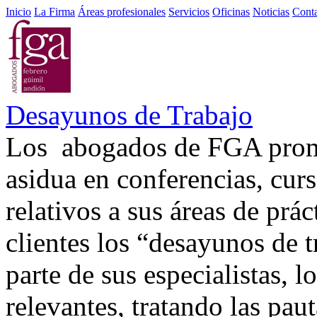
Inicio
La Firma
Áreas profesionales
Servicios
Oficinas
Noticias
Cont
Desayunos de Trabajo
Los abogados de FGA promu
asidua en conferencias, curs
relativos a sus áreas de prá
clientes los “desayunos de 
parte de sus especialistas,
relevantes, tratando las pa